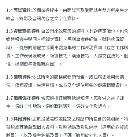
1 . 4
面試資料
: 於面試過程中，由面試官及受面試者雙方所產生之
錄音、錄影及音訊內容之文字化資料。
1 . 5
資歷查核資料
: 自公開來源蒐集的資料（針對特定職位。包含
媒體報導中與個人相關之資料、民刑事案件紀錄、財務狀況資
料）、從您的前雇主或同事處蒐集的工作表現資料（包含工作職
責、工作表現及成果、領導技巧、溝通技巧、人際交往技巧、個
性、道德標準及離職原因）。
1 . 6
健康資料
: 依法所需的體格或健康報告、既往病史及用藥情
況、疾病資訊、生活習慣，或為安全評估所需的健康相關資料。
1 . 7
職務偏好資料
: 當您選擇訂閱職缺通知時，您提供之電子郵
件、偏好工作地點、偏好職務類別、偏好文化及語言。
1 . 8
其他資料
: 您於投遞職缺或提交之履歷中所包含的識別類、特
徵類或其他類型個人資料、駕照號碼及駕駛經歷（適用於送貨駕
駛員），以及雇主名稱及員工代碼（適用於外包人員）。