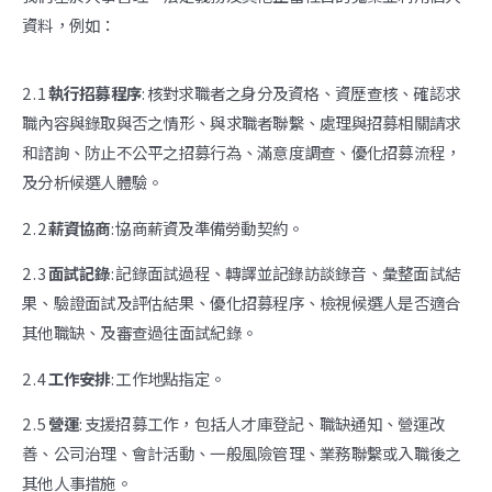
資料，例如：
2 . 1
執行招募程序
: 核對求職者之身分及資格、資歷查核、確認求
職內容與錄取與否之情形、與求職者聯繫、處理與招募相關請求
和諮詢、防止不公平之招募行為、滿意度調查、優化招募流程，
及分析候選人體驗。
2 . 2
薪資協商
: 協商薪資及準備勞動契約。
2 . 3
面試記錄
: 記錄面試過程、轉譯並記錄訪談錄音、彙整面試結
果、驗證面試及評估結果、優化招募程序、檢視候選人是否適合
其他職缺、及審查過往面試紀錄。
2 . 4
工作安排
: 工作地點指定。
2 . 5
營運
: 支援招募工作，包括人才庫登記、職缺通知、營運改
善、公司治理、會計活動、一般風險管理、業務聯繫或入職後之
其他人事措施。