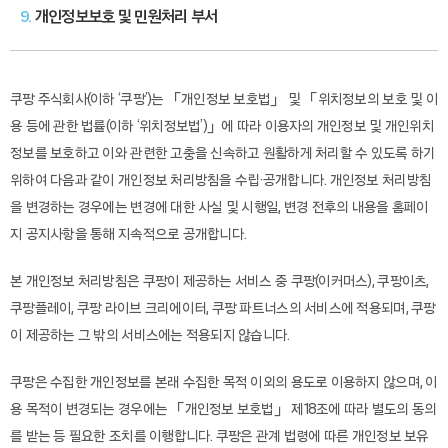
9.
개인정보보호 및 민원처리 부서
쿠팡 주식회사(이하 ‘쿠팡’)는 「개인정보 보호법」 및 「위치정보의 보호 및 이
용 등에 관한 법률(이하 ‘위치정보법’)」에 따라 이용자의 개인정보 및 개인위치
정보를 보호하고 이와 관련한 고충을 신속하고 원활하게 처리할 수 있도록 하기
위하여 다음과 같이 개인정보 처리방침을 수립·공개합니다. 개인정보 처리방침
을 변경하는 경우에는 변경에 대한 사실 및 시행일, 변경 전후의 내용을 홈페이
지 공지사항을 통해 지속적으로 공개합니다.
본 개인정보 처리방침은 쿠팡이 제공하는 서비스 중 쿠팡(이커머스), 쿠팡이츠,
쿠팡플레이, 쿠팡 라이브 크리에이터, 쿠팡 파트너스의 서비스에 적용되며, 쿠팡
이 제공하는 그 밖의 서비스에는 적용되지 않습니다.
쿠팡은 수집한 개인정보를 본래 수집한 목적 이외의 용도로 이용하지 않으며, 이
용 목적이 변경되는 경우에는 「개인정보 보호법」 제18조에 따라 별도의 동의
를 받는 등 필요한 조치를 이행합니다. 쿠팡은 관계 법령에 따른 개인정보 보유