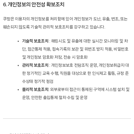
6. 개인정보의 안전성 확보조치
쿠팡은 이용자의 개인정보를 처리함에 있어 개인정보가 도난, 유출, 변조, 또는
훼손되지 않도록 기술적 관리적 보호조치를 강구하고 있습니다.
기술적 보호조치
: 해킹시도 및 유출에 대한 실시간 모니터링 및 차
단, 접근통제 적용, 접속기록의 보관 및 위변조 방지 적용, 비밀번호
및 개인정보 암호화 저장, 전송 시 암호화
관리적 보호조치
: 개인정보보호 전담조직 운영, 개인정보취급자 대
한 정기적인 교육 수행, 직원을 대상으로 한 인식제고 활동, 규정 준
수상태 정기적 점검
물리적 보호조치
: 외부로부터 접근이 통제된 구역에 시스템 설치 및
운영, 안전한 출입통제 절차 수립 및 운영