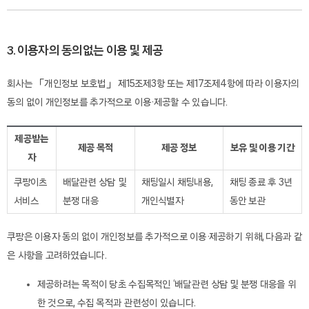
3. 이용자의 동의없는 이용 및 제공
회사는 「개인정보 보호법」 제15조제3항 또는 제17조제4항에 따라 이용자의
동의 없이 개인정보를 추가적으로 이용·제공할 수 있습니다.
제공받는
제공 목적
제공 정보
보유 및 이용 기간
자
쿠팡이츠
배달관련 상담 및
채팅일시 채팅내용,
채팅 종료 후 3년
서비스
분쟁 대응
개인식별자
동안 보관
쿠팡은
이용자
동의
없이
개인정보를
추가적으로
이용
·
제공하기
위해
,
다음과
같
은
사항을
고려하였습니다
.
제공하
려는 목적이 당초 수집목적인
‘
배달관련 상담 및 분쟁 대응을 위
한 것으로, 수집 목적과 관련성이 있습니다.