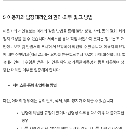
5. 이용자와 법정대리인의 권리·의무 및 그 방법
이용자의 개인정보는 아래와 같은 방법을 통해 열람, 정정, 삭제, 동의 철회, 처리
정지 요청을 할 수 있습니다. 서비스를 통해 직접 확인하지 못하는 정보는 ‘9. 개
인정보보호 및 민원처리 부서’에게 요청하여 확인할 수 있습니다. 이용자의 요청
에 대한 진행경과(처리결과)는 요청을 받은일로부터 10일이내에 회신합니다. 법
정대리인이나 위임을 받은 대리인은 위임장, 가족관계증명서 등을 제출하여 정
당한 대리인 여부를 입증해야 합니다.
서비스를 통해 확인하는 방법
다만, 아래의 경우에는 동의 철회, 삭제, 처리 정지가 어려울 수 있습니다.
법령에 특별한 규정이 있거나 법령상 의무를 다하기 위해 불가피한
경우
다른 사람의 신체, 생명을 해할 우려가 있거나 다른 사람의 재산과