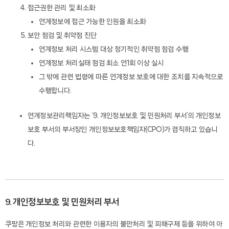
접근권한 관리 및 최소화
연계정
보에 접근 가능한 인원을 최소화
보안 점검 및 취약점 진단
연계정보 처리 시스템 대상 정기적인 취약점 점검 수행
연계정보 처리실태
점검 최소 연1회 이상 실시
그 밖에 관련 법령에 따른
연계정보 보호에 대한 조치를
지속적으로
수행합니다.
연계정보관리책임자는 ‘9. 개인정보보호 및 민원처리 부서’의 개인정보
보호 부서의 부서장인 개인정보보호책임자(CPO)가 겸직하고 있습니
다.
9. 개인정보보호 및 민원처리 부서
쿠팡은 개인정보 처리와 관련한 이용자의 불만처리 및 피해구제 등을 위하여 아