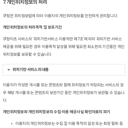
7. 개인위치정보의 처리
쿠팡은 위치정보법에 따라 이용자의 개인위치정보를 안전하게 관리합니다.
개인위치정보의 처리목적 및 보유기간
쿠팡이츠 서비스의 ‘위치기반서비스 이용약관 제7조’에 따라 위치기반 서비스
제공을 위해 필요한 경우 이용목적 달성을 위해 필요한 최소한의 기간동안 개인
위치정보를 보유할 수 있습니다.
위치기반 서비스의 내용
이용자가 작성한 게시물 또는 콘텐츠와 함께 위치정보가 저장되는 서비스의 경
우 해당 게시물 또는 콘텐츠의 보관기간 동안 개인위치정보가 보관될 수 있습니
다.
개인위치정보와 개인위치정보의 수집·이용·제공사실 확인자료의 파기
이용자의 개인위치정보는 수집 및 이용 목적의 달성 또는 회원 탈퇴 등