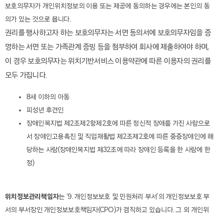
보호의무자가 개인위치정보의 이용 또는 제공에 동의하는 경우에는 본인의 동
의가 있는 것으로 봅니다.
권리를 행사하고자 하는 보호의무자는 서면 동의서에 보호의무자임을 증
명하는 서면 또는 가족관계 증빙 등을 첨부하여 회사에 제출하여야 하며,
이 경우 보호의무자는 위치기반서비스 이용약관에 따른 이용자의 권리를
모두 가집니다.
8세 이하의 아동
피성년 후견인
장애인복지법 제2조제2항제2호에 따른 정신적 장애를 가진 사람으로
서 장애인고용촉진 및 직업재활법 제2조제2호에 따른 중증장애인에 해
당하는 사람(장애인복지법 제32조에 따라 장애인 등록을 한 사람에 한
정)
위치정보관리책임자
는 ‘9. 개인정보보호 및 민원처리 부서’의 개인정보보호 부
서의 부서장인 개인정보보호책임자(CPO)가 겸직하고 있습니다. 그 외 개인위