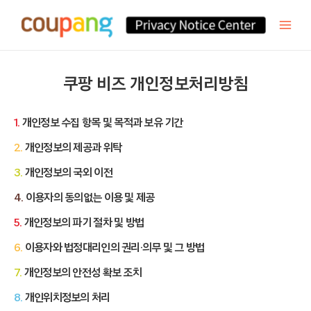
쿠팡 비즈 개인정보처리방침
1.
개인정보 수집 항목 및 목적과 보유 기간
2.
개인정보의 제공과 위탁
3.
개인정보의 국외 이전
4.
이용자의 동의없는 이용 및 제공
5.
개인정보의 파기 절차 및 방법
6.
이용자와 법정대리인의 권리·의무 및 그 방법
7.
개인정보의 안전성 확보 조치
8.
개인위치정보의 처리